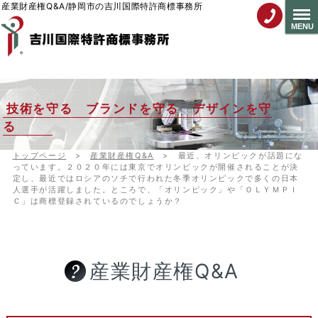
産業財産権Q&A/静岡市の吉川国際特許商標事務所
MENU
技術を守る ブランドを守る デザインを守
る
トップページ
>
産業財産権Q&A
>
最近、オリンピックが話題にな
っています。２０２０年には東京でオリンピックが開催されることが決
定し、最近ではロシアのソチで行われた冬季オリンピックで多くの日本
人選手が活躍しました。ところで、「オリンピック」や「ＯＬＹＭＰＩ
Ｃ」は商標登録されているのでしょうか？
産業財産権Q&A