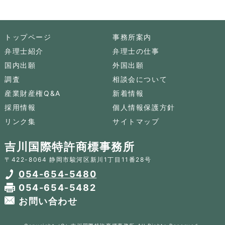
ナ
ビ
ゲ
トップページ
事務所案内
ー
シ
弁理士紹介
弁理士の仕事
ョ
国内出願
外国出願
ン
調査
相談会について
産業財産権Q&A
新着情報
採用情報
個人情報保護方針
リンク集
サイトマップ
吉川国際特許商標事務所
〒422-8064 静岡市駿河区新川1丁目11番28号
054-654-5480
054-654-5482
お問い合わせ