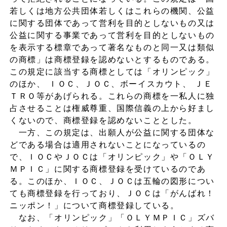
若しくは地方公共団体若しくはこれらの機関、公益
に関する団体であって営利を目的としないもの又は
公益に関する事業であって営利を目的としないもの
を表示する標章であって著名なものと同一又は類似
の商標」は商標登録を認めないとするものである。
この規定に該当する商標としては「オリンピック」
のほか、 ＩＯＣ、ＪＯＣ、ボーイスカウト、 ＪＥ
ＴＲＯ等があげられる。これらの商標を一私人に独
占させることは権威尊重、国際信義の上から好まし
くないので、商標登録を認めないこととした。
一方、この規定は、出願人が公益に関する団体な
どである場合は適用されないことになっているの
で、ＩＯＣやＪＯＣは「オリンピック」や「ＯＬＹ
ＭＰＩＣ」に関する商標登録を受けているのであ
る。このほか、ＩＯＣ、ＪＯＣは五輪の図形につい
ても商標登録を行っており、ＪＯＣは「がんばれ！
ニッポン！」について商標登録している。
なお、「オリンピック」「ＯＬＹＭＰＩＣ」ズバ