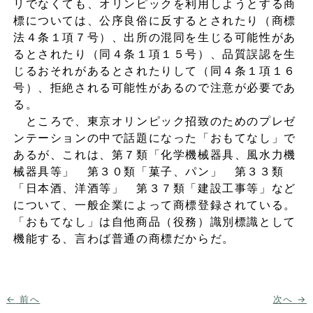
リでなくても、オリンピックを利用しようとする商
標については、公序良俗に反するとされたり（商標
法４条１項７号）、出所の混同を生じる可能性があ
るとされたり（同４条１項１５号）、品質誤認を生
じるおそれがあるとされたりして（同４条１項１６
号）、拒絶される可能性があるので注意が必要であ
る。
ところで、東京オリンピック招致のためのプレゼ
ンテーションの中で話題になった「おもてなし」で
あるが、これは、第７類「化学機械器具、風水力機
械器具等」 第３０類「菓子、パン」 第３３類
「日本酒、洋酒等」 第３７類「建設工事等」など
について、一般企業によって商標登録されている。
「おもてなし」は自他商品（役務）識別標識として
機能する、言わば普通の商標だからだ。
投
←
前へ
次へ
→
稿