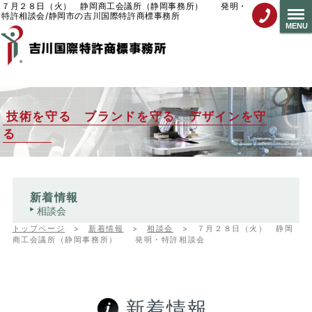
７月２８日（火） 静岡商工会議所（静岡事務所） 発明・
特許相談会/静岡市の吉川国際特許商標事務所
MENU
技術を守る ブランドを守る デザインを守
る
新着情報
相談会
トップページ
>
新着情報
>
相談会
>
７月２８日（火） 静岡
商工会議所（静岡事務所） 発明・特許相談会
新着情報