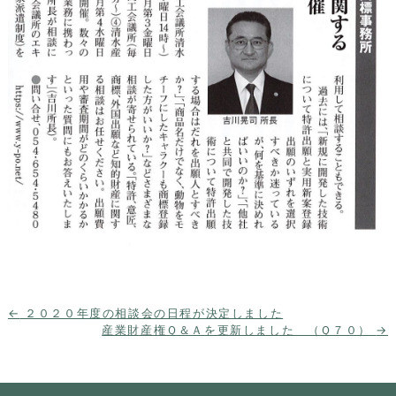
投
←
２０２０年度の相談会の日程が決定しました
稿
産業財産権Ｑ＆Ａを更新しました （Ｑ７０）
→
ナ
ビ
ゲ